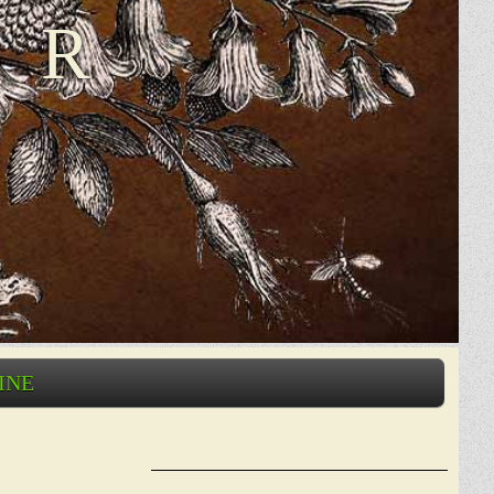
ER
INE