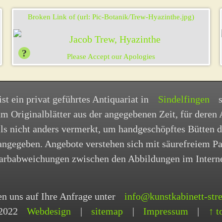
st ein privat geführtes Antiquariat in
Sindelfingen
s
 um Originalblätter aus der angegebenen Zeit, für deren 
alls nicht anders vermerkt, um handgeschöpftes Bütten 
 angegeben. Angebote verstehen sich mit säurefreiem P
 Farbabweichungen zwischen den Abbildungen im Intern
en uns auf Ihre Anfrage unter
info@kunstkabinett-stre
2022
Webdesign
|
sitemap
|
Impressum
|
↑ t