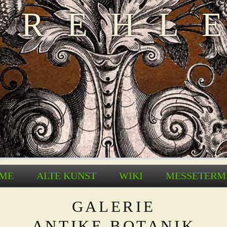
TREHL
ME
ALTE KUNST
WIKI
MESSETERM
GALERIE
ANTIKE BOTANIK